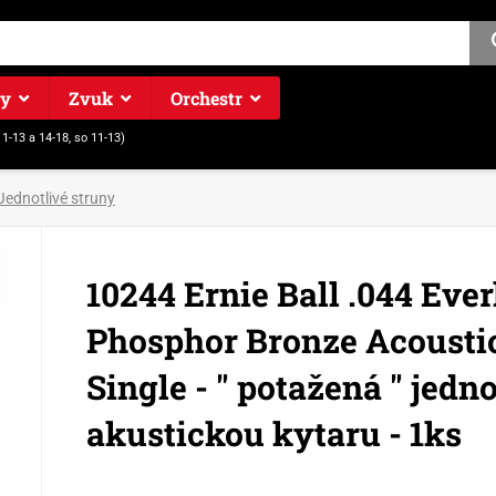
ry
Zvuk
Orchestr
11-13 a 14-18, so 11-13)
Jednotlivé struny
10244 Ernie Ball .044 Ever
Phosphor Bronze Acoustic
Single - " potažená " jedn
akustickou kytaru - 1ks