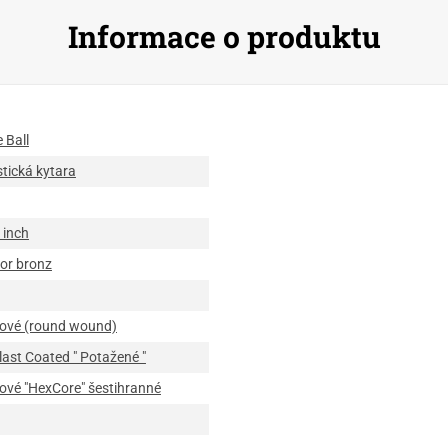
Informace o produktu
e Ball
tická kytara
 inch
or bronz
ové (round wound)
last Coated " Potažené "
ové "HexCore" šestihranné