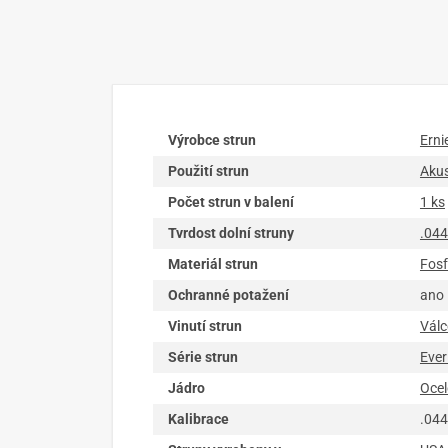
Výrobce strun
Erni
Použití strun
Akus
Počet strun v balení
1 ks
Tvrdost dolní struny
.044
Materiál strun
Fosf
Ochranné potažení
ano
Vinutí strun
Válc
Série strun
Ever
Jádro
Ocel
Kalibrace
.044