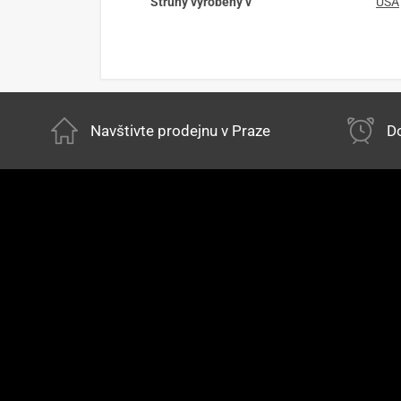
Struny vyrobeny v
USA
Navštivte prodejnu v Praze
Do