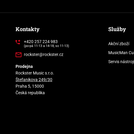
Kontakty
Služby
+420 257 224 983
Akční zboží
(po-pá 11-13 a 14-18, so 11-13)
MusicMan Cu
rockster@rockster.cz
Servis nástroj
Prodejna
Rockster Music s.r.o.
Štefanikova 249/30
Praha 5, 15000
Česká republika