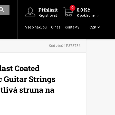
0
Přihlásit
0,0 Kč
Registrovat
K pokladně →
Vše o nákupu
O nás
Kontakty
CZK
Kód zboží:
P373736
last Coated
 Guitar Strings
otlivá struna na