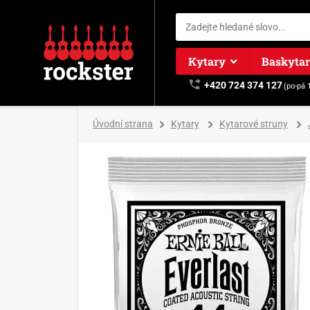
Kytary
Baskyta
+420 724 374 127
(po-pá 
Úvodní strana
Kytary
Kytarové struny