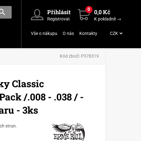
0
Přihlásit
0,0 Kč
Registrovat
K pokladně →
Vše o nákupu
O nás
Kontakty
CZK
Kód zboží:
P378319
ky Classic
ack /.008 - .038 / -
aru - 3ks
ých strun.