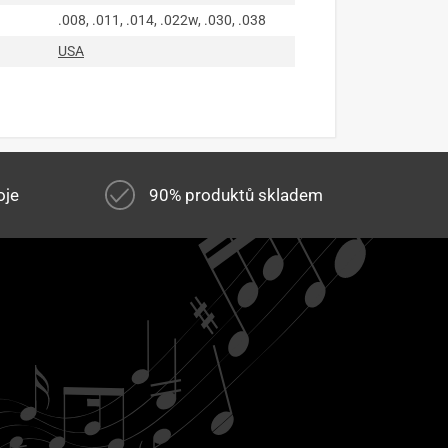
.008, .011, .014, .022w, .030, .038
USA
oje
90% produktů skladem