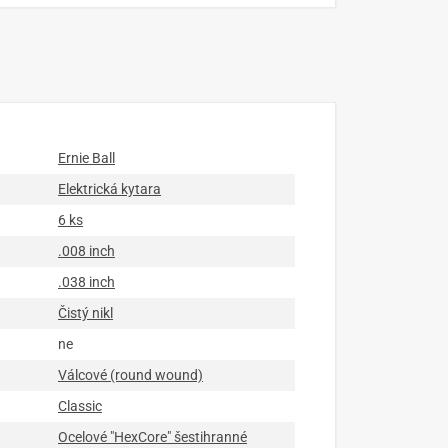
Ernie Ball
Elektrická kytara
6 ks
.008 inch
.038 inch
Čistý nikl
ne
Válcové (round wound)
Classic
Ocelové "HexCore" šestihranné