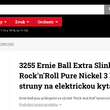
ry
Zvuk
Orchestr
11-13 a 14-18, so 11-13)
Elektrické
3255 Ernie Ball Extra Slin
Rock'n'Roll Pure Nickel 3 P
struny na elektrickou kyt
Ernie Ball jsou průkopníci ve výrobě "Rock And Roll" kytarov
Podrobný popis produktu