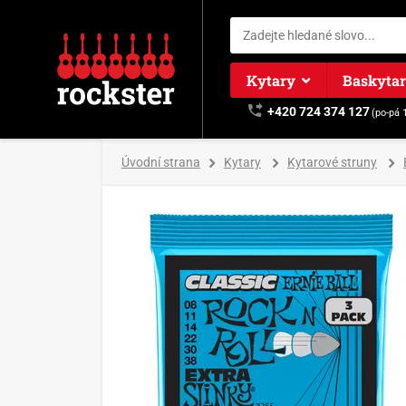
Kytary
Baskyta
+420 724 374 127
(po-pá 
Úvodní strana
Kytary
Kytarové struny