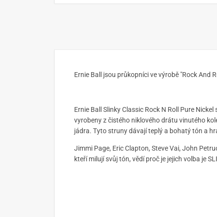
Ernie Ball jsou průkopníci ve výrobě "Rock And R
Ernie Ball Slinky Classic Rock N Roll Pure Nickel
vyrobeny z čistého niklového drátu vinutého k
jádra. Tyto struny dávají teplý a bohatý tón a hr
Jimmi Page, Eric Clapton, Steve Vai, John Petruc
kteří milují svůj tón, vědí proč je jejich volba je S