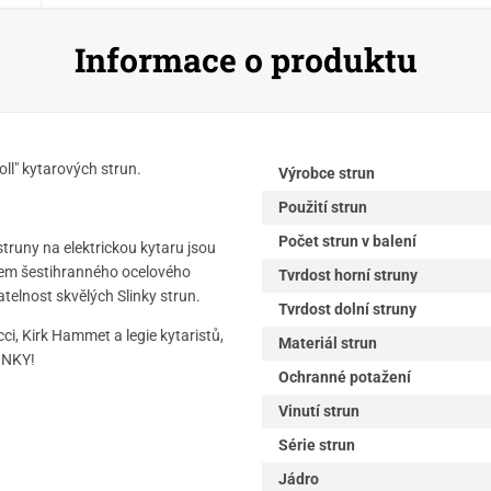
Informace o produktu
oll" kytarových strun.
Výrobce strun
Použití strun
Počet strun v balení
 struny na elektrickou kytaru jsou
olem šestihranného ocelového
Tvrdost horní struny
atelnost skvělých Slinky strun.
Tvrdost dolní struny
ci, Kirk Hammet a legie kytaristů,
Materiál strun
LINKY!
Ochranné potažení
Vinutí strun
Série strun
Jádro