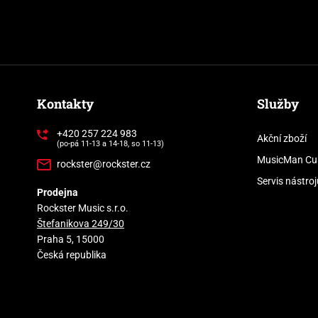
Kontakty
Služby
+420 257 224 983
Akční zboží
(po-pá 11-13 a 14-18, so 11-13)
MusicMan Cu
rockster@rockster.cz
Servis nástroj
Prodejna
Rockster Music s.r.o.
Štefanikova 249/30
Praha 5, 15000
Česká republika