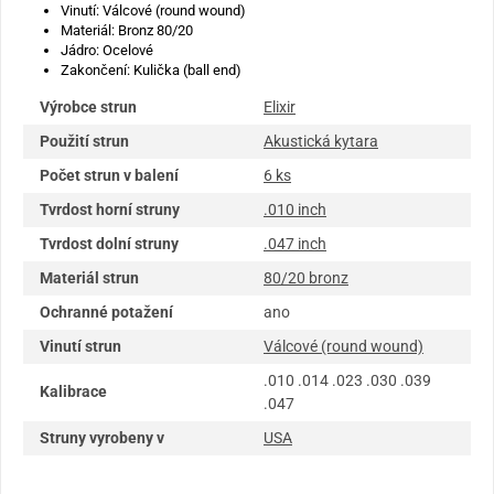
Vinutí: Válcové (round wound)
Materiál: Bronz 80/20
Jádro: Ocelové
Zakončení: Kulička (ball end)
Výrobce strun
Elixir
Použití strun
Akustická kytara
Počet strun v balení
6 ks
Tvrdost horní struny
.010 inch
Tvrdost dolní struny
.047 inch
Materiál strun
80/20 bronz
Ochranné potažení
ano
Vinutí strun
Válcové (round wound)
.010 .014 .023 .030 .039
Kalibrace
.047
Struny vyrobeny v
USA