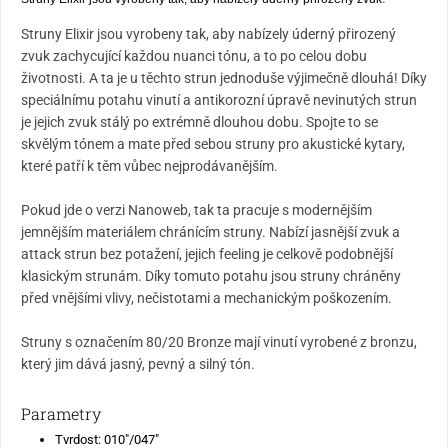
Struny Elixir jsou vyrobeny tak, aby nabízely úderný přirozený
zvuk zachycující každou nuanci tónu, a to po celou dobu
životnosti. A ta je u těchto strun jednoduše výjimečně dlouhá! Díky
speciálnímu potahu vinutí a antikorozní úpravě nevinutých strun
je jejich zvuk stálý po extrémně dlouhou dobu. Spojte to se
skvělým tónem a mate před sebou struny pro akustické kytary,
které patří k těm vůbec nejprodávanějším.
Pokud jde o verzi Nanoweb, tak ta pracuje s modernějším
jemnějším materiálem chránícím struny. Nabízí jasnější zvuk a
attack strun bez potažení, jejich feeling je celkově podobnější
klasickým strunám. Díky tomuto potahu jsou struny chráněny
před vnějšími vlivy, nečistotami a mechanickým poškozením.
Struny s označením 80/20 Bronze mají vinutí vyrobené z bronzu,
který jim dává jasný, pevný a silný tón.
Parametry
Tvrdost: 010"/047"