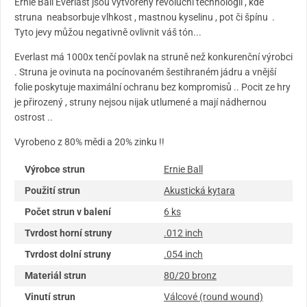
Ernie Ball Everlast jsou vytvořeny revoluční technologii , kde
struna neabsorbuje vlhkost , mastnou kyselinu , pot či špínu .
Tyto jevy můžou negativně ovlivnit váš tón...
Everlast má 1000x tenčí povlak na struně než konkurenční výrobci
. Struna je ovinuta na pocínovaném šestihraném jádru a vnější
folie poskytuje maximální ochranu bez kompromisů .. Pocit ze hry
je přirozený , struny nejsou nijak utlumené a mají nádhernou
ostrost ..
Vyrobeno z 80% mědi a 20% zinku !!
Výrobce strun
Ernie Ball
Použití strun
Akustická kytara
Počet strun v balení
6 ks
Tvrdost horní struny
.012 inch
Tvrdost dolní struny
.054 inch
Materiál strun
80/20 bronz
Vinutí strun
Válcové (round wound)