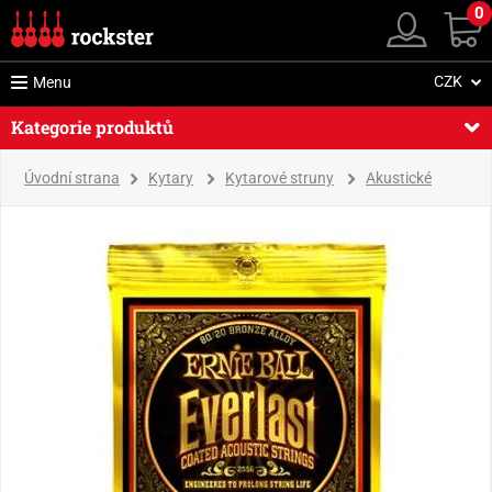
0
CZK
Menu
Kategorie produktů
Úvodní strana
Kytary
Kytarové struny
Akustické