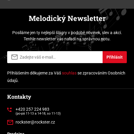
Melodický Newsletter
Posíláme jen ty nejlepší šlágry v podobě novinek, slev a akcí.
Tenhle newsletter vás naladí na správnou notu.
Přihlásit
Přihlášením děkujeme za Váš
souhlas
se zpracováním Osobních
údajů.
Kontakty
+420 257 224 983
(po-pá 11-13 a 14-18, so 11-13)
rockster@rockster.cz
Prodejna