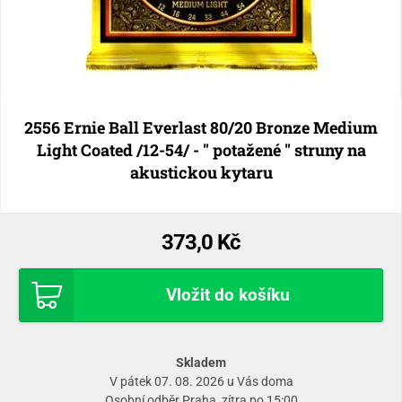
2556 Ernie Ball Everlast 80/20 Bronze Medium
Light Coated /12-54/ - " potažené " struny na
akustickou kytaru
373,0 Kč
Vložit do košíku
Skladem
V pátek 07. 08. 2026 u Vás doma
Osobní odběr
Praha
, zítra po 15:00