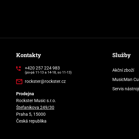
Kontakty
Služby
+420 257 224 983
Akční zboží
(po-pá 11-13 a 14-18, so 11-13)
MusicMan Cu
rockster@rockster.cz
Servis nástroj
Prodejna
Rockster Music s.r.o.
Štefanikova 249/30
Praha 5, 15000
Česká republika