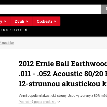
ry
Zvuk
Orchestr
11-13 a 14-18, so 11-13)
Akustické
2012 Ernie Ball Earthwoo
.011 - .052 Acoustic 80/20
12-strunnou akustickou k
Velmi populární akustické struny. Jsou vytvořeny z 80% mědi
Podrobný popis produktu