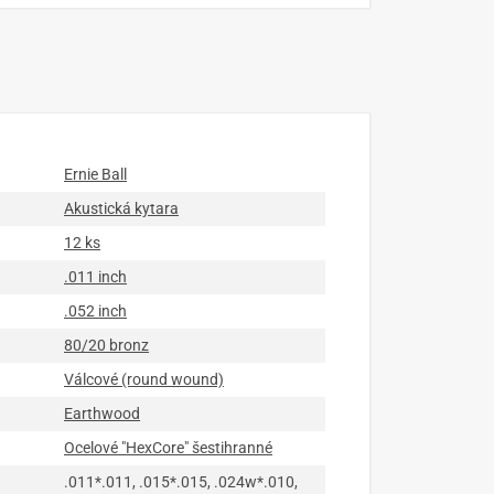
Ernie Ball
Akustická kytara
12 ks
.011 inch
.052 inch
80/20 bronz
Válcové (round wound)
Earthwood
Ocelové "HexCore" šestihranné
.011*.011, .015*.015, .024w*.010,