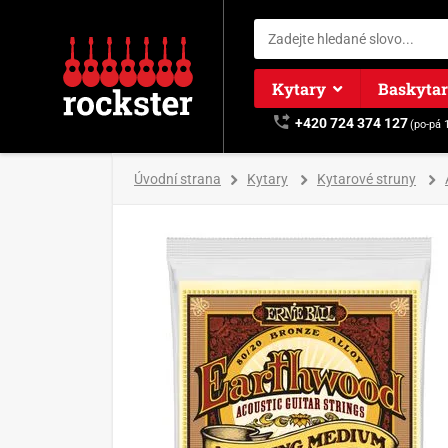
Kytary
Baskyta
+420 724 374 127
(po-pá 
Úvodní strana
Kytary
Kytarové struny