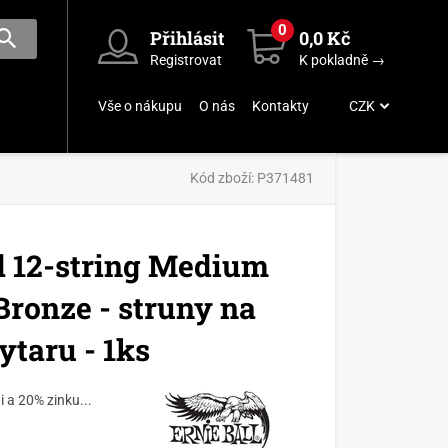
0
Přihlásit
0,0 Kč
Registrovat
K pokladně →
Vše o nákupu
O nás
Kontakty
CZK
Kód zboží:
P371481
d 12-string Medium
 Bronze - struny na
ytaru - 1ks
 a 20% zinku...