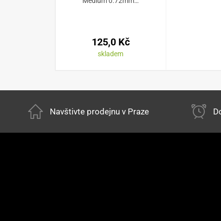
Medium 0.72mm…
125,0 Kč
skladem
Navštivte prodejnu v Praze
Do