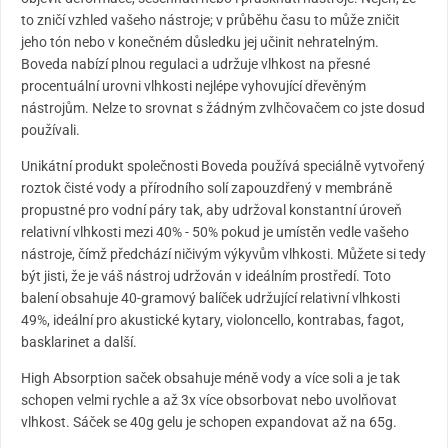
to zničí vzhled vašeho nástroje; v průběhu času to může zničit
jeho tón nebo v konečném důsledku jej učinit nehratelným.
Boveda nabízí plnou regulaci a udržuje vlhkost na přesné
procentuální urovni vlhkosti nejlépe vyhovující dřevěným
nástrojům. Nelze to srovnat s žádným zvlhčovačem co jste dosud
používali.
Unikátní produkt společnosti Boveda používá speciálně vytvořený
roztok čisté vody a přírodního solí zapouzdřený v membráně
propustné pro vodní páry tak, aby udržoval konstantní úroveň
relativní vlhkosti mezi 40% - 50% pokud je umístěn vedle vašeho
nástroje, čímž předchází ničivým výkyvům vlhkosti. Můžete si tedy
být jisti, že je váš nástroj udržován v ideálním prostředí. Toto
balení obsahuje 40-gramový balíček udržující relativní vlhkosti
49%, ideální pro akustické kytary, violoncello, kontrabas, fagot,
basklarinet a další.
High Absorption saček obsahuje méně vody a více soli a je tak
schopen velmi rychle a až 3x více obsorbovat nebo uvolňovat
vlhkost. Sáček se 40g gelu je schopen expandovat až na 65g.