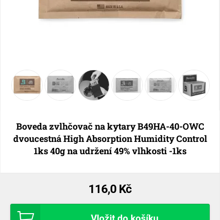
Boveda zvlhčovač na kytary B49HA-40-OWC
dvoucestná High Absorption Humidity Control
1ks 40g na udržení 49% vlhkosti -1ks
116,0 Kč
Vložit do košíku