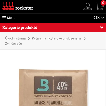
0
CZK
Menu
Kategorie produktů
Úvodní strana
Kytary
Kytarové příslušenství
Zvlhčovače