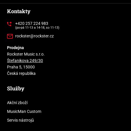
Kontakty
+420 257 224 983
(po-pá 11-13 a 14-18, so 11-13)
rockster@rockster.cz
Prodejna
Rockster Music s.r.o.
Štefanikova 249/30
Praha 5, 15000
Česká republika
Služby
Akční zboží
MusicMan Custom
Servis nástrojů