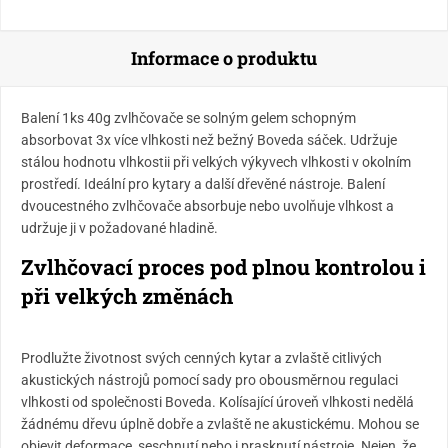
Informace o produktu
Balení 1ks 40g zvlhčovače se solným gelem schopným
absorbovat 3x více vlhkosti než bežný Boveda sáček. Udržuje
stálou hodnotu vlhkostii při velkých výkyvech vlhkosti v okolním
prostředí. Ideální pro kytary a další dřevěné nástroje. Balení
dvoucestného zvlhčovače absorbuje nebo uvolňuje vlhkost a
udržuje ji v požadované hladině.
Zvlhčovací proces pod plnou kontrolou i
při velkých změnách
Prodlužte životnost svých cenných kytar a zvlaště citlivých
akustických nástrojů pomocí sady pro obousměrnou regulaci
vlhkosti od společnosti Boveda. Kolísající úroveň vlhkosti nedělá
žádnému dřevu úplně dobře a zvlaště ne akustickému. Mohou se
objevit deformace, seschnutí nebo i prasknutí nástroje. Nejen, že