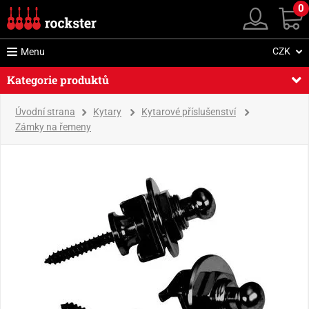
0
CZK
Menu
Kategorie produktů
Úvodní strana
Kytary
Kytarové příslušenství
Zámky na řemeny