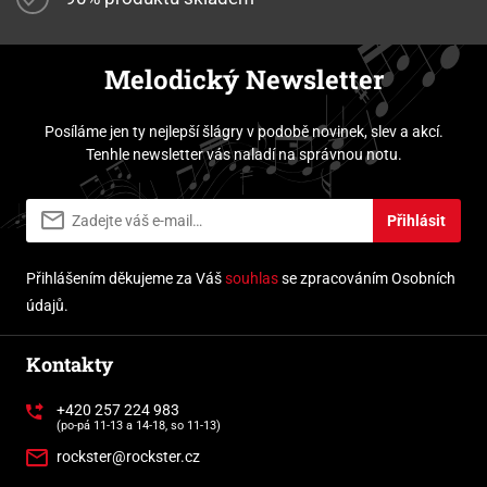
Melodický Newsletter
Posíláme jen ty nejlepší šlágry v podobě novinek, slev a akcí.
Tenhle newsletter vás naladí na správnou notu.
Přihlásit
Přihlášením děkujeme za Váš
souhlas
se zpracováním Osobních
údajů.
Kontakty
+420 257 224 983
(po-pá 11-13 a 14-18, so 11-13)
rockster@rockster.cz