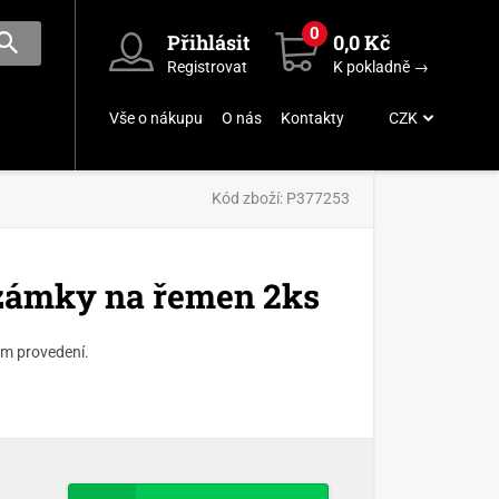
0
Přihlásit
0,0 Kč
Registrovat
K pokladně →
Vše o nákupu
O nás
Kontakty
CZK
Kód zboží:
P377253
zámky na řemen 2ks
m provedení.