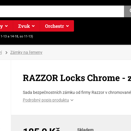
ry
Zvuk
Orchestr
11-13 a 14-18, so 11-13)
í
Zámky na řemeny
RAZZOR Locks Chrome - 
Sada bezpečnostních zámku od firmy Razzor v chromované
Podrobný popis produktu
Skladem