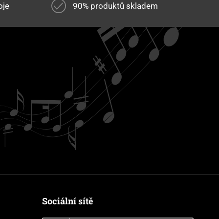
oje
90% produktů skladem
Sociální sítě