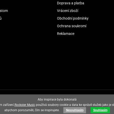
Doprava a platba
stom
Vrácení zboží
ů
Obchodní podmínky
Ochrana soukromí
Reklamace
Aby inspirace byla dokonalá
m zařízení.
Rockster Music
používá soubory cookie a data ke správě služeb jako je s
abychom porozuměli, čím se inspirujete.
Nesouhlasím
Souhlasím