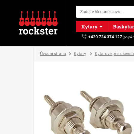
Kytary
Baskyta
+420 724 374 127
(po-pá 
Úvodní strana
Kytary
Kytarové příslušenstv