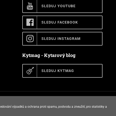
SLEDUJ YOUTUBE
SLEDUJ FACEBOOK
SLEDUJ INSTAGRAM
Kytmag - Kytarový blog
SLEDUJ KYTMAG
E-shop vytvořila
ledování výpadků a ochrana proti spamu, podvodu a zneužití, pro statistiky a