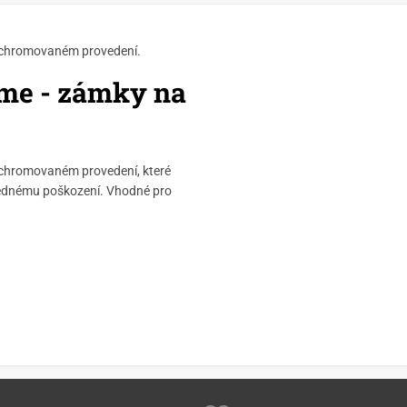
v chromovaném provedení
.
me - zámky na
 chromovaném provedení, které
slednému poškození. Vhodné pro