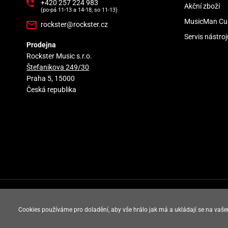
+420 257 224 983
Akční zboží
(po-pá 11-13 a 14-18, so 11-13)
MusicMan Cu
rockster@rockster.cz
Servis nástroj
Prodejna
Rockster Music s.r.o.
Štefanikova 249/30
Praha 5, 15000
Česká republika
rockster music © 2008 - 2026
Cookies používáme pro doladění, aby vše hrálo jak má a ukládají se na vaše