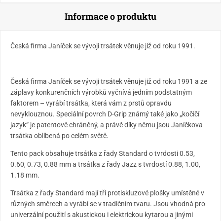
Informace o produktu
Česká firma Janíček se vývoji trsátek věnuje již od roku 1991.
Česká firma Janíček se vývoji trsátek věnuje již od roku 1991 a ze
záplavy konkurenčních výrobků vyčnívá jedním podstatným
faktorem – vyrábí trsátka, která vám z prstů opravdu
nevyklouznou. Speciální povrch D-Grip známý také jako „kočičí
jazyk“ je patentově chráněný, a právě díky němu jsou Janíčkova
trsátka oblíbená po celém světě.
Tento pack obsahuje trsátka z řady Standard o tvrdosti 0.53,
0.60, 0.73, 0.88 mm a trsátka z řady Jazz s tvrdostí 0.88, 1.00,
1.18 mm.
Trsátka z řady Standard mají tři protiskluzové plošky umístěné v
různých směrech a vyrábí se v tradičním tvaru. Jsou vhodná pro
univerzální použití s akustickou i elektrickou kytarou a jinými