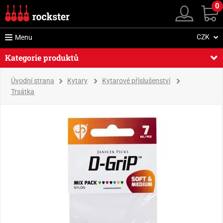
0
CZK
Menu
Kategorie produktů
Úvodní strana
Kytary
Kytarové příslušenství
Trsátka