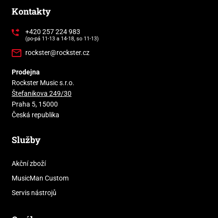
Kontakty
+420 257 224 983
(po-pá 11-13 a 14-18, so 11-13)
rockster@rockster.cz
Prodejna
Rockster Music s.r.o.
Štefanikova 249/30
Praha 5, 15000
Česká republika
Služby
Akční zboží
MusicMan Custom
Servis nástrojů