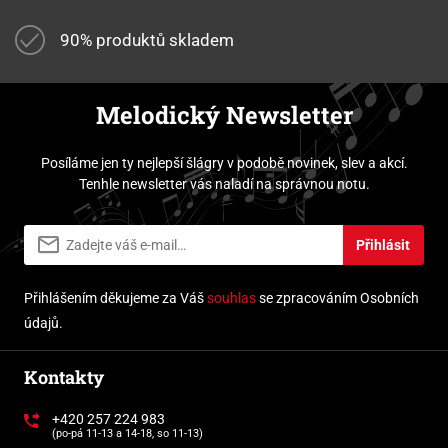
90% produktů skladem
Melodický Newsletter
Posíláme jen ty nejlepší šlágry v podobě novinek, slev a akcí.
Tenhle newsletter vás naladí na správnou notu.
Přihlásit
Přihlášením děkujeme za Váš
souhlas
se zpracováním Osobních
údajů.
Kontakty
+420 257 224 983
(po-pá 11-13 a 14-18, so 11-13)