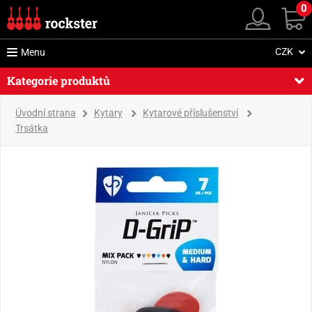
0
CZK
Menu
Kategorie produktů
Úvodní strana
Kytary
Kytarové příslušenství
Trsátka