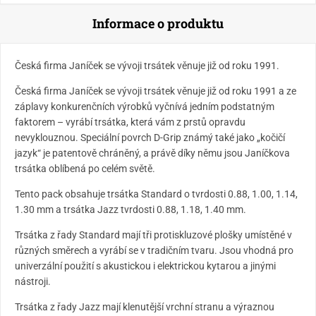
Informace o produktu
Česká firma Janíček se vývoji trsátek věnuje již od roku 1991.
Česká firma Janíček se vývoji trsátek věnuje již od roku 1991 a ze
záplavy konkurenčních výrobků vyčnívá jedním podstatným
faktorem – vyrábí trsátka, která vám z prstů opravdu
nevyklouznou. Speciální povrch D-Grip známý také jako „kočičí
jazyk“ je patentově chráněný, a právě díky němu jsou Janíčkova
trsátka oblíbená po celém světě.
Tento pack obsahuje trsátka Standard o tvrdosti 0.88, 1.00, 1.14,
1.30 mm a trsátka Jazz tvrdosti 0.88, 1.18, 1.40 mm.
Trsátka z řady Standard mají tři protiskluzové plošky umístěné v
různých směrech a vyrábí se v tradičním tvaru. Jsou vhodná pro
univerzální použití s akustickou i elektrickou kytarou a jinými
nástroji.
Trsátka z řady Jazz mají klenutější vrchní stranu a výraznou