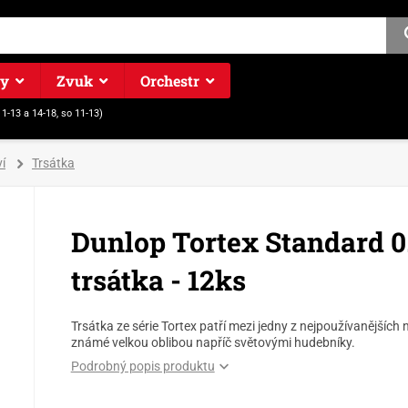
ry
Zvuk
Orchestr
11-13 a 14-18, so 11-13)
í
Trsátka
Dunlop Tortex Standard 0
trsátka - 12ks
Trsátka ze série Tortex patří mezi jedny z nejpoužívanějších 
známé velkou oblibou napříč světovými hudebníky.
Podrobný popis produktu