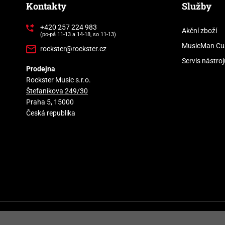
Kontakty
Služby
+420 257 224 983
Akční zboží
(po-pá 11-13 a 14-18, so 11-13)
MusicMan Cu
rockster@rockster.cz
Servis nástroj
Prodejna
Rockster Music s.r.o.
Štefanikova 249/30
Praha 5, 15000
Česká republika