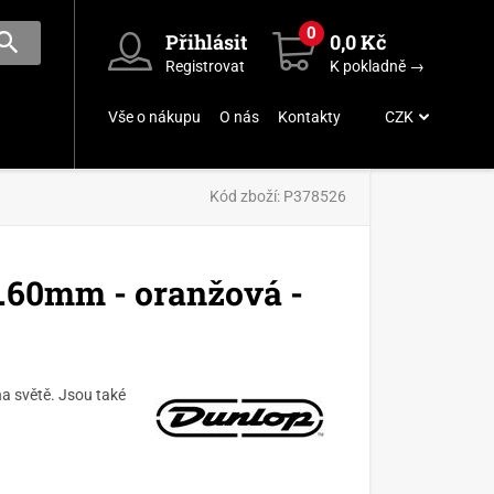
0
Přihlásit
0,0 Kč
Registrovat
K pokladně →
Vše o nákupu
O nás
Kontakty
CZK
Kód zboží:
P378526
.60mm - oranžová -
na světě. Jsou také