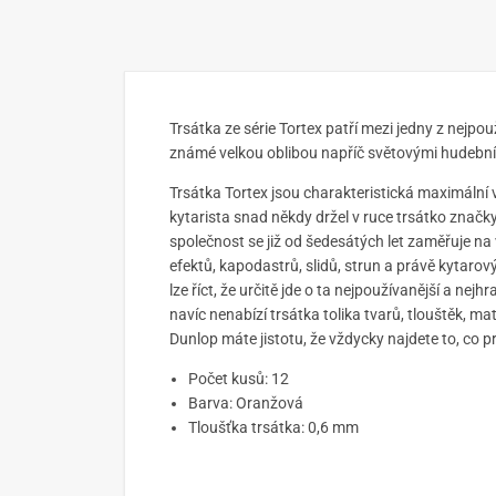
Trsátka ze série Tortex patří mezi jedny z nejpo
známé velkou oblibou napříč světovými hudební
Trsátka Tortex jsou charakteristická maximální vý
kytarista snad někdy držel v ruce trsátko značk
společnost se již od šedesátých let zaměřuje na
efektů, kapodastrů, slidů, strun a právě kytaro
lze říct, že určitě jde o ta nejpoužívanější a nejh
navíc nenabízí trsátka tolika tvarů, tlouštěk, mat
Dunlop máte jistotu, že vždycky najdete to, co p
Počet kusů: 12
Barva: Oranžová
Tloušťka trsátka: 0,6 mm