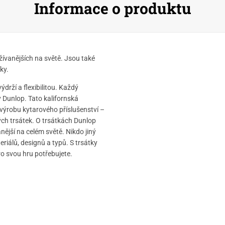
Informace o produktu
užívanějších na světě. Jsou také
ky.
drží a flexibilitou. Každý
y Dunlop. Tato kalifornská
 výrobu kytarového příslušenství –
vých trsátek. O trsátkách Dunlop
ranější na celém světě. Nikdo jiný
eriálů, designů a typů. S trsátky
ro svou hru potřebujete.