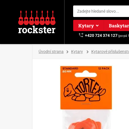
Kytary
Baskyta
+420 724 374 127
(po-pá 
Úvodní strana
Kytary
Kytarové příslušenstv