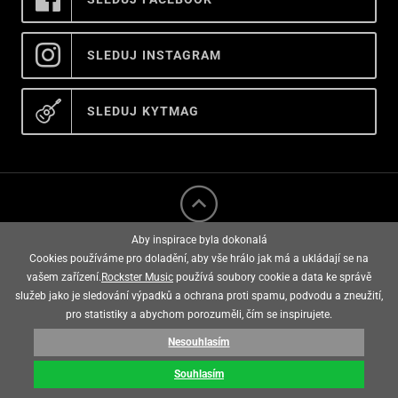
SLEDUJ INSTAGRAM
SLEDUJ KYTMAG
Aby inspirace byla dokonalá
Cookies používáme pro doladění, aby vše hrálo jak má a ukládají se na
vašem zařízení.
Rockster Music
používá soubory cookie a data ke správě
služeb jako je sledování výpadků a ochrana proti spamu, podvodu a zneužití,
rockster music © 2008 - 2026
pro statistiky a abychom porozuměli, čím se inspirujete.
Nesouhlasím
E-shop vytvořila
Souhlasím