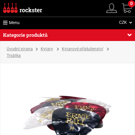
0
CZK
Menu
Kategorie produktů
Úvodní strana
Kytary
Kytarové příslušenství
Trsátka