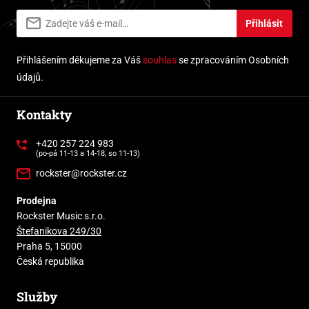
Přihlásit
Přihlášením děkujeme za Váš
souhlas
se zpracováním Osobních
údajů.
Kontakty
+420 257 224 983
(po-pá 11-13 a 14-18, so 11-13)
rockster@rockster.cz
Prodejna
Rockster Music s.r.o.
Štefanikova 249/30
Praha 5, 15000
Česká republika
Služby