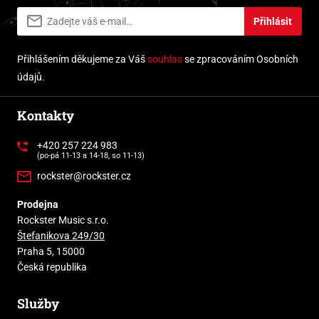
Přihlásit
Přihlášením děkujeme za Váš
souhlas
se zpracováním Osobních
údajů.
Kontakty
+420 257 224 983
(po-pá 11-13 a 14-18, so 11-13)
rockster@rockster.cz
Prodejna
Rockster Music s.r.o.
Štefanikova 249/30
Praha 5, 15000
Česká republika
Služby