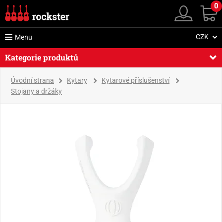
0
CZK
Menu
Kategorie produktů
Úvodní strana
Kytary
Kytarové příslušenství
Stojany a držáky