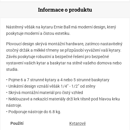
Informace o produktu
Nástěnný věšák na kytaru Ernie Ball má moderní design, který
poskytuje moderní a čistou estetiku.
Plovoucí design skrývá montážní hardware, zatímco nastavitelný
otočný držák a měkké třmeny se přizpůsobí vyvážení vaší kytary.
Závěs poskytuje robustní a bezpečné řešení pro bezpečné
vystavení vašich kytar a baskytar na stěně vašeho domova nebo
studia.
• Pojme 6 a 7 strunné kytary a 4 nebo 5 strunné baskytary
• Unikátní design vznáší věšák 1/4” - 1/2” od stěny
• Skrývá montážní materiál pro čistý vzhled
• Neklouzavé a nekazící materiály drží krk těsně pod hlavou krku
nástroje.
• Podporuje nástroje do 6.8 kg.
Použití
Kytarové