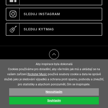
SLEDUJ INSTAGRAM
SLEDUJ KYTMAG
Aby inspirace byla dokonalá
Cookies používáme pro doladění, aby vše hrálo jak má a ukládají se na
vašem zařízení.
Rockster Music
používá soubory cookie a data ke správě
služeb jako je sledování výpadků a ochrana proti spamu, podvodu a zneužití,
rockster music © 2008 - 2026
pro statistiky a abychom porozuměli, čím se inspirujete.
Nesouhlasím
E-shop vytvořila
Souhlasím