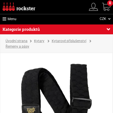
0
CZK
Menu
Kategorie produktů
Úvodní strana
Kytary
Kytarové příslušenství
Řemeny a pásy