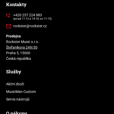
Kontakty
+420 257 224 983
(po-pá 11-13 a 14-18, so 11-13)
rockster@rockster.cz
Prodejna
Rockster Music s.r.o.
Štefanikova 249/30
Praha 5, 15000
Česká republika
Služby
Akční zboží
MusicMan Custom
Servis nástrojů
O nákupu