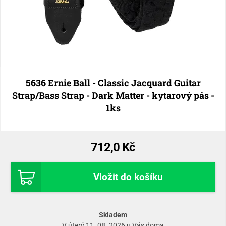
5636 Ernie Ball - Classic Jacquard Guitar
Strap/Bass Strap - Dark Matter - kytarový pás -
1ks
712,0 Kč
Vložit do košíku
Skladem
V úterý 11. 08. 2026 u Vás doma