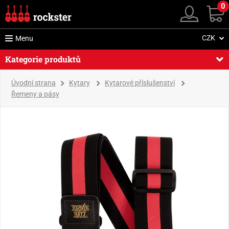
0
CZK
Menu
Kategorie produktů
Úvodní strana
Kytary
Kytarové příslušenství
Řemeny a pásy