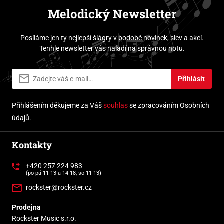
Melodický Newsletter
Posíláme jen ty nejlepší šlágry v podobě novinek, slev a akcí.
Tenhle newsletter vás naladí na správnou notu.
Přihlásit
Přihlášením děkujeme za Váš
souhlas
se zpracováním Osobních
údajů.
Kontakty
+420 257 224 983
(po-pá 11-13 a 14-18, so 11-13)
rockster@rockster.cz
Prodejna
Rockster Music s.r.o.