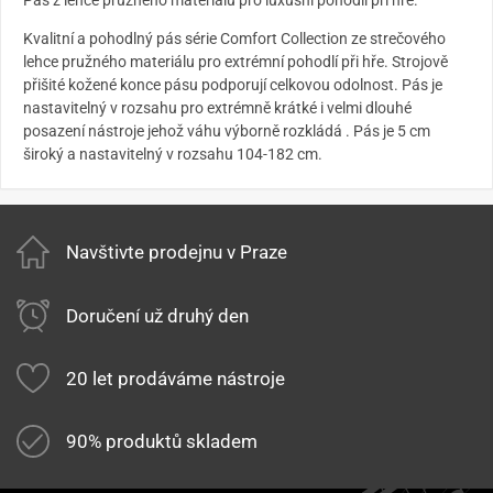
Kvalitní a pohodlný pás série Comfort Collection ze strečového
lehce pružného materiálu pro extrémní pohodlí při hře. Strojově
přišité kožené konce pásu podporují celkovou odolnost. Pás je
nastavitelný v rozsahu pro extrémně krátké i velmi dlouhé
posazení nástroje jehož váhu výborně rozkládá . Pás je 5 cm
široký a nastavitelný v rozsahu 104-182 cm.
Navštivte prodejnu v Praze
Doručení už druhý den
20 let prodáváme nástroje
90% produktů skladem