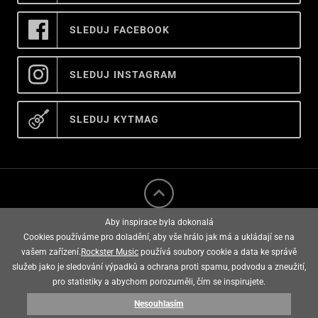
SLEDUJ FACEBOOK
SLEDUJ INSTAGRAM
SLEDUJ KYTMAG
Aby inspirace byla dokonalá
Cookies používáme pro doladění, aby vše hrálo jak má a ukládají se na
vašem zařízení.
Rockster Music
používá soubory cookie a data ke správě
služeb jako je sledování výpadků a ochrana proti spamu, podvodu a zneužití,
rockster music © 2008 - 2026
pro statistiky a abychom porozuměli, čím se inspirujete.
Nesouhlasím
E-shop vytvořila