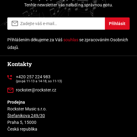
Tenhle newsletter vás naladí na správnou notu.
Přihlásit
Přihlášením děkujeme za Váš
souhlas
se zpracováním Osobních
údajů.
Kontakty
+420 257 224 983
(po-pá 11-13 a 14-18, so 11-13)
rockster@rockster.cz
Prodejna
Rockster Music s.r.o.
Štefanikova 249/30
Praha 5, 15000
Česká republika