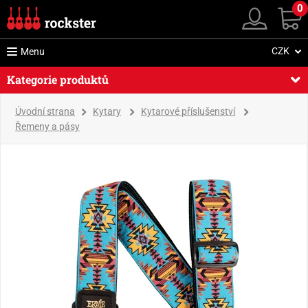
0
CZK
Menu
Kategorie produktů
Úvodní strana
Kytary
Kytarové příslušenství
Řemeny a pásy