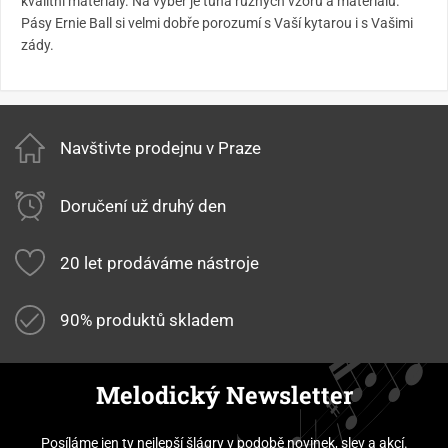
kvalitní materiály. Na výběr je tuna různých vzorů a materiálů.
Pásy Ernie Ball si velmi dobře porozumí s Vaší kytarou i s Vašimi
zády.
Navštivte prodejnu v Praze
Doručení už druhý den
20 let prodáváme nástroje
90% produktů skladem
Melodický Newsletter
Posíláme jen ty nejlepší šlágry v podobě novinek, slev a akcí.