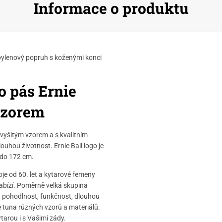
Informace o produktu
pylenový popruh s koženými konci
 pás Ernie
vzorem
vyšitým vzorem a s kvalitním
hou životnost. Ernie Ball logo je
 do 172 cm.
oje od 60. let a kytarové řemeny
nabízí. Poměrně velká skupina
ch pohodlnost, funkčnost, dlouhou
je tuna různých vzorů a materiálů.
ytarou i s Vašimi zády.