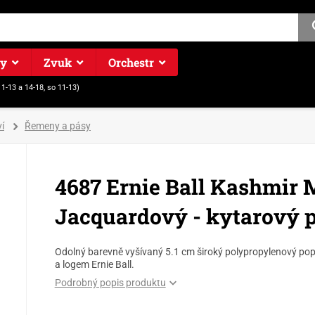
ry
Zvuk
Orchestr
11-13 a 14-18, so 11-13)
í
Řemeny a pásy
4687 Ernie Ball Kashmir 
Jacquardový - kytarový p
Odolný barevně vyšívaný 5.1 cm široký polypropylenový pop
a logem Ernie Ball.
Podrobný popis produktu