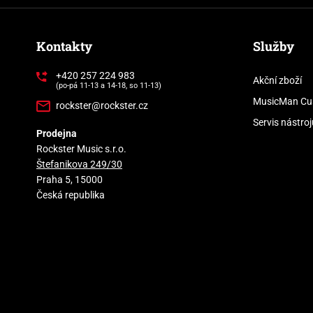
Kontakty
Služby
+420 257 224 983
Akční zboží
(po-pá 11-13 a 14-18, so 11-13)
MusicMan Cu
rockster@rockster.cz
Servis nástroj
Prodejna
Rockster Music s.r.o.
Štefanikova 249/30
Praha 5, 15000
Česká republika