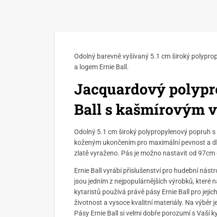
Odolný barevně vyšívaný 5.1 cm široký polypro
a logem Ernie Ball.
Jacquardový polypro
Ball s kašmírovým 
Odolný 5.1 cm široký polypropylenový popruh s 
koženým ukončením pro maximální pevnost a dlou
zlatě vyraženo. Pás je možno nastavit od 97cm
Ernie Ball vyrábí příslušenství pro hudební nástr
jsou jedním z nejpopulárnějších výrobků, které 
kytaristů používá právě pásy Ernie Ball pro jeji
životnost a vysoce kvalitní materiály. Na výběr 
Pásy Ernie Ball si velmi dobře porozumí s Vaší k