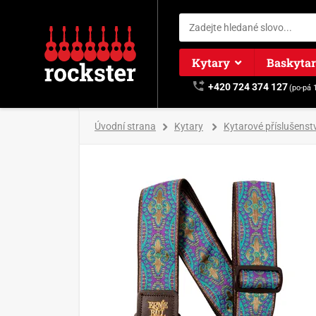
Kytary
Baskyta
+420 724 374 127
(po-pá 
Úvodní strana
Kytary
Kytarové příslušenstv