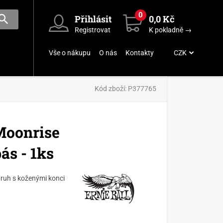
0
Přihlásit
0,0 Kč
Registrovat
K pokladně →
Vše o nákupu
O nás
Kontakty
CZK
Kód zboží:
P377765
Moonrise
ás - 1ks
ruh s koženými konci