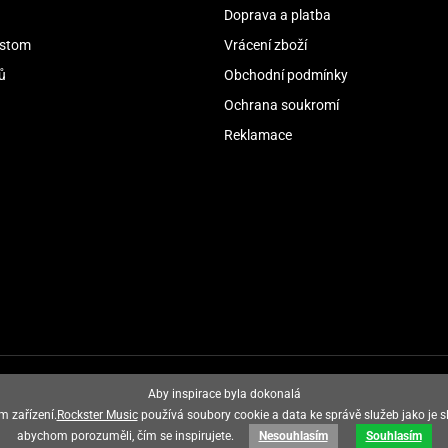
Doprava a platba
stom
Vrácení zboží
ů
Obchodní podmínky
Ochrana soukromí
Reklamace
Aby inspirace byla dokonalá
m zařízení.
Rockster Music
používá soubory cookie a data ke správě služeb jako je s
abychom porozuměli, čím se inspirujete.
Nesouhlasím
Souhlasím