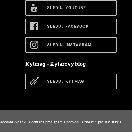
SLEDUJ YOUTUBE
SLEDUJ FACEBOOK
SLEDUJ INSTAGRAM
Kytmag - Kytarový blog
SLEDUJ KYTMAG
E-shop vytvořila
ledování výpadků a ochrana proti spamu, podvodu a zneužití, pro statistiky a