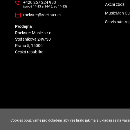
+420 257 224 983
Akční zboží
(po-pá 11-13 a 14-18, so 11-13)
MusicMan Cu
rockster@rockster.cz
Servis nástroj
Prodejna
Rockster Music s.r.o.
Štefanikova 249/30
Praha 5, 15000
Česká republika
rockster music © 2008 - 2026
Cookies používáme pro doladění, aby vše hrálo jak má a ukládají se na vaše