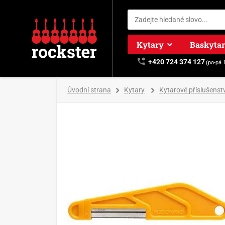
Kytary
Baskyta
+420 724 374 127
(po-pá 
Úvodní strana
Kytary
Kytarové příslušenstv