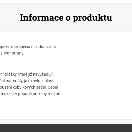
Informace o produktu
elemi se speciální industriální
ý tvar struny.
í drážky, které již nevyžadují
ční materiály, jako nylon, plast,
broušení kobylkových sedel. Čepel
teré je jí v případě potřeby možné