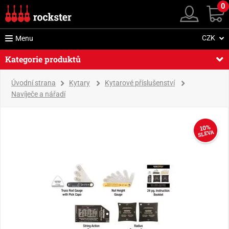
0
CZK
Menu
Kategorie produktů
Úvodní strana
Kytary
Kytarové příslušenství
Navíječe a nářadí
10%
SLEVA