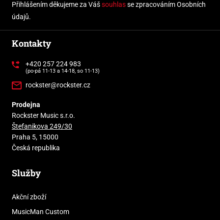
Přihlášením děkujeme za Váš
souhlas
se zpracováním Osobních
údajů.
Kontakty
+420 257 224 983
(po-pá 11-13 a 14-18, so 11-13)
rockster@rockster.cz
Prodejna
Rockster Music s.r.o.
Štefanikova 249/30
Praha 5, 15000
Česká republika
Služby
Akční zboží
MusicMan Custom