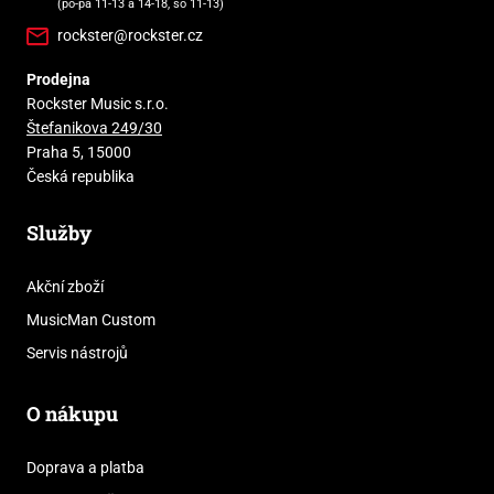
(po-pá 11-13 a 14-18, so 11-13)
rockster@rockster.cz
Prodejna
Rockster Music s.r.o.
Štefanikova 249/30
Praha 5, 15000
Česká republika
Služby
Akční zboží
MusicMan Custom
Servis nástrojů
O nákupu
Doprava a platba