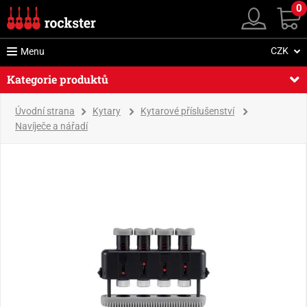
0
CZK
Menu
Kategorie produktů
Úvodní strana
Kytary
Kytarové příslušenství
Navíječe a nářadí