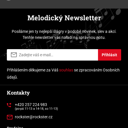
Melodický Newsletter
Posíláme jen ty nejlepší šlágry v podobě novinek, slev a akcí.
Tenhle newsletter vás naladí na správnou notu.
Přihlásit
Přihlášením děkujeme za Váš
souhlas
se zpracováním Osobních
údajů.
Kontakty
+420 257 224 983
(po-pá 11-13 a 14-18, so 11-13)
rockster@rockster.cz