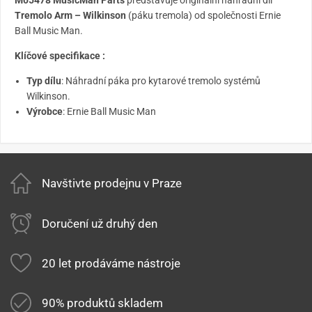
Tremolo Arm – Wilkinson
(páku tremola) od společnosti Ernie
Ball Music Man.
Klíčové specifikace :
Typ dílu
: Náhradní páka pro kytarové tremolo systémů
Wilkinson.
Výrobce
: Ernie Ball Music Man
Navštivte prodejnu v Praze
Doručení už druhý den
20 let prodáváme nástroje
90% produktů skladem