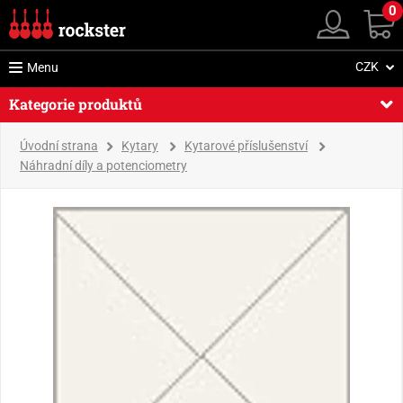
0
CZK
Menu
Kategorie produktů
Úvodní strana
Kytary
Kytarové příslušenství
Náhradní díly a potenciometry