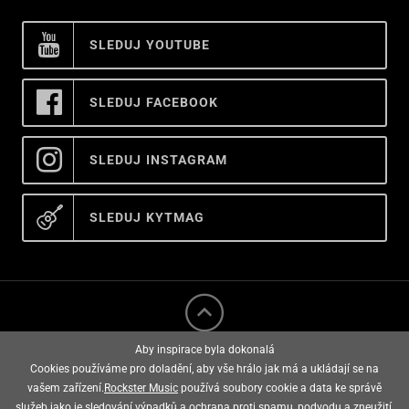
SLEDUJ YOUTUBE
SLEDUJ FACEBOOK
SLEDUJ INSTAGRAM
SLEDUJ KYTMAG
Aby inspirace byla dokonalá
Cookies používáme pro doladění, aby vše hrálo jak má a ukládají se na
vašem zařízení.
Rockster Music
používá soubory cookie a data ke správě
služeb jako je sledování výpadků a ochrana proti spamu, podvodu a zneužití,
rockster music © 2008 - 2026