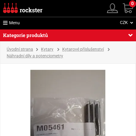
0
CZK
Menu
Kategorie produktů
Úvodní strana
Kytary
Kytarové příslušenství
Náhradní díly a potenciometry