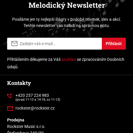
Melodický Newsletter
Posíláme jen ty nejlepší šlágry v podobě novinek, slev a akcí.
Tenhle newsletter vás naladí na správnou notu.
Přihlásit
Přihlášením děkujeme za Váš
souhlas
se zpracováním Osobních
údajů.
Kontakty
+420 257 224 983
(po-pá 11-13 a 14-18, so 11-13)
rockster@rockster.cz
Prodejna
Rockster Music s.r.o.
Štefanikova 249/30