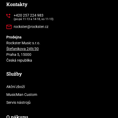
Kontakty
+420 257 224 983
(po-pá 11-13 a 14-18, so 11-13)
rockster@rockster.cz
Prodejna
Rockster Music s.r.o.
Štefanikova 249/30
Praha 5, 15000
Česká republika
Služby
Akční zboží
MusicMan Custom
Servis nástrojů
O nákupu