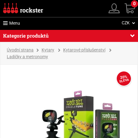
0
CZK
Menu
Kategorie produktů
Úvodní strana
Kytary
Kytarové příslušenství
Ladičky a metronomy
20%
SLEVA