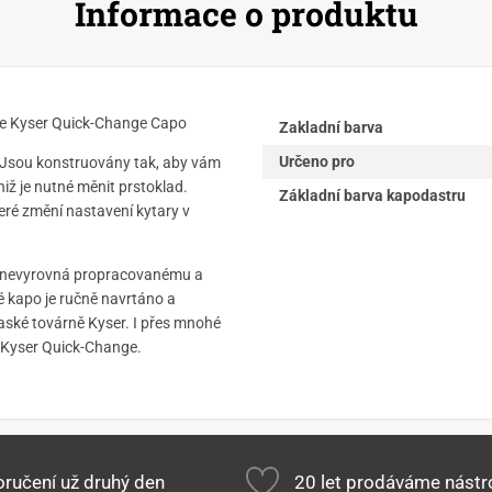
Informace o produktu
o je Kyser Quick-Change Capo
Zakladní barva
Určeno pro
 Jsou konstruovány tak, aby vám
ž je nutné měnit prstoklad.
Základní barva kapodastru
eré změní nastavení kytary v
se nevyrovná propracovanému a
é kapo je ručně navrtáno a
ské továrně Kyser. I přes mnohé
á Kyser Quick-Change.
ručení už druhý den
20 let prodáváme nástr