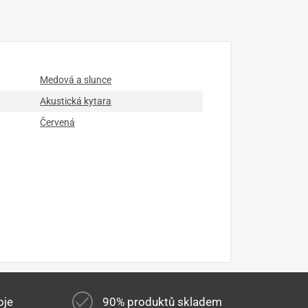
Medová a slunce
Akustická kytara
Červená
oje
90% produktů skladem