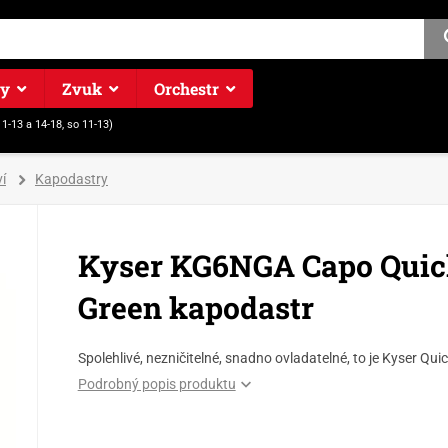
ry
Zvuk
Orchestr
11-13 a 14-18, so 11-13)
í
Kapodastry
Kyser KG6NGA Capo Quic
Green kapodastr
Spolehlivé, nezničitelné, snadno ovladatelné, to je Kyser Q
Podrobný popis produktu