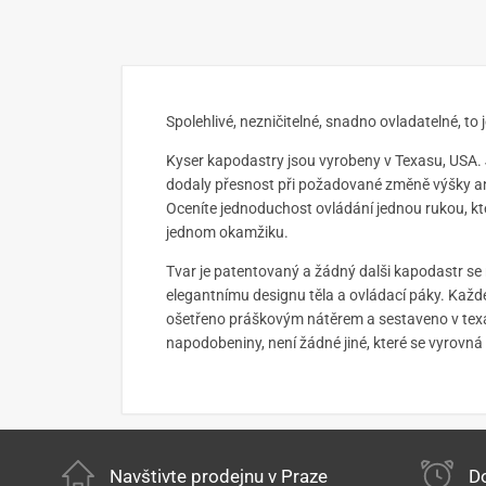
Spolehlivé, nezničitelné, snadno ovladatelné, t
Kyser kapodastry jsou vyrobeny v Texasu, USA.
dodaly přesnost při požadované změně výšky ani
Oceníte jednoduchost ovládání jednou rukou, kt
jednom okamžiku.
Tvar je patentovaný a žádný dalši kapodastr 
elegantnímu designu těla a ovládací páky. Každ
ošetřeno práškovým nátěrem a sestaveno v texa
napodobeniny, není žádné jiné, které se vyrovn
Navštivte prodejnu v Praze
Do