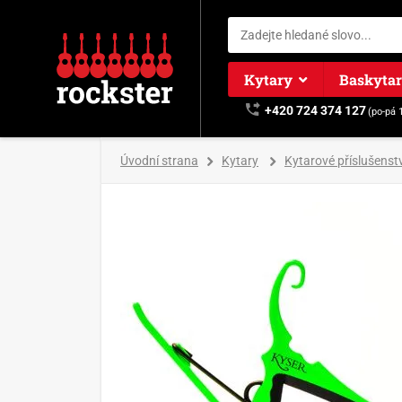
Kytary
Baskyta
+420 724 374 127
(po-pá 
Úvodní strana
Kytary
Kytarové příslušenstv