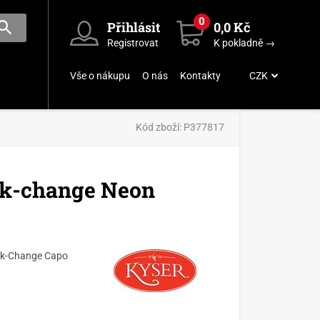
0
Přihlásit
0,0 Kč
Registrovat
K pokladně →
Vše o nákupu
O nás
Kontakty
CZK
Kód zboží:
P377817
k-change Neon
uick-Change Capo