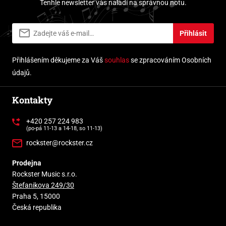
Tenhle newsletter vás naladí na správnou notu.
Přihlásit
Přihlášením děkujeme za Váš
souhlas
se zpracováním Osobních
údajů.
Kontakty
+420 257 224 983
(po-pá 11-13 a 14-18, so 11-13)
rockster@rockster.cz
Prodejna
Rockster Music s.r.o.
Štefanikova 249/30
Praha 5, 15000
Česká republika