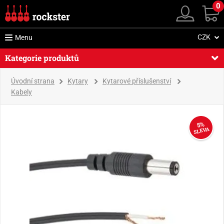
0
CZK
Menu
Kategorie produktů
Úvodní strana
Kytary
Kytarové příslušenství
Kabely
5%
SLEVA