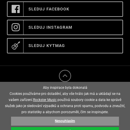
SLEDUJ FACEBOOK
SLEDUJ INSTAGRAM
SLEDUJ KYTMAG
Aby inspirace byla dokonalá
Cookies používáme pro doladění, aby vše hrálo jak má a ukládají se na
vašem zařízení.
Rockster Music
používá soubory cookie a data ke správě
služeb jako je sledování výpadků a ochrana proti spamu, podvodu a zneužití,
rockster music © 2008 - 2026
pro statistiky a abychom porozuměli, čím se inspirujete.
Nesouhlasím
E-shop vytvořila