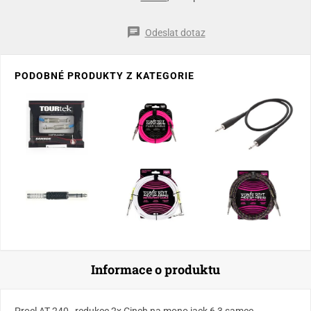
Odeslat dotaz
PODOBNÉ PRODUKTY Z KATEGORIE
Informace o produktu
Proel AT 240 , redukce 2x Cinch na mono jack 6,3 samec