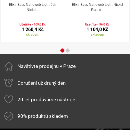
Elixir Bass Nanoweb Light 5str
Elixir Bass Nanoweb Light Nickel
Nickel…
Plated…
Ušetříte - 109,6 Kč
Ušetříte - 96,0 Kč
1 260,4 Kč
1 104,0 Kč
skladem
skladem
Navštivte prodejnu v Praze
Doručení už druhý den
20 let prodáváme nástroje
90% produktů skladem