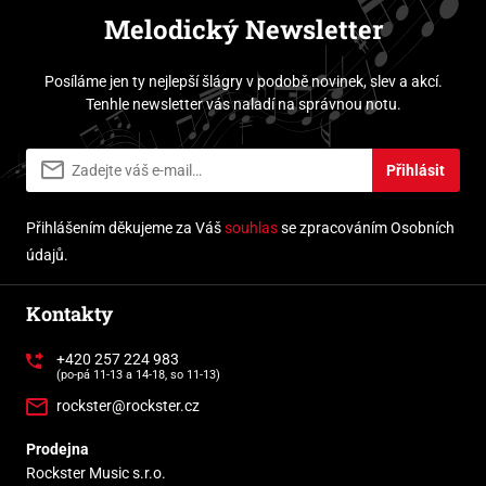
Melodický Newsletter
Posíláme jen ty nejlepší šlágry v podobě novinek, slev a akcí.
Tenhle newsletter vás naladí na správnou notu.
Přihlásit
Přihlášením děkujeme za Váš
souhlas
se zpracováním Osobních
údajů.
Kontakty
+420 257 224 983
(po-pá 11-13 a 14-18, so 11-13)
rockster@rockster.cz
Prodejna
Rockster Music s.r.o.