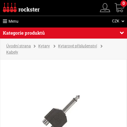
0
CZK
Menu
Kategorie produktů
Úvodní strana
Kytary
Kytarové příslušenství
Kabely