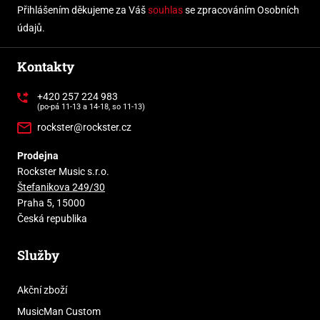
Přihlášením děkujeme za Váš
souhlas
se zpracováním Osobních
údajů.
Kontakty
+420 257 224 983
(po-pá 11-13 a 14-18, so 11-13)
rockster@rockster.cz
Prodejna
Rockster Music s.r.o.
Štefanikova 249/30
Praha 5, 15000
Česká republika
Služby
Akční zboží
MusicMan Custom