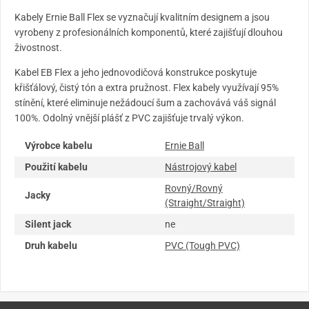
Kabely Ernie Ball Flex se vyznačují kvalitním designem a jsou
vyrobeny z profesionálních komponentů, které zajišťují dlouhou
živostnost.
Kabel EB Flex a jeho jednovodičová konstrukce poskytuje
křišťálový, čistý tón a extra pružnost. Flex kabely využívají 95%
stínění, které eliminuje nežádoucí šum a zachovává váš signál
100%. Odolný vnější plášť z PVC zajišťuje trvalý výkon.
Výrobce kabelu
Ernie Ball
Použití kabelu
Nástrojový kabel
Rovný/Rovný
Jacky
(Straight/Straight)
Silent jack
ne
Druh kabelu
PVC (Tough PVC)