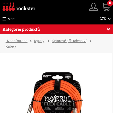
0
CZK
Menu
Kategorie produktů
Úvodní strana
Kytary
Kytarové příslušenství
Kabely