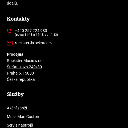
údajů.
Kontakty
+420 257 224 983
(po-pá 11-13 a 14-18, so 11-13)
rockster@rockster.cz
Prodejna
Rockster Music s.r.o.
Štefanikova 249/30
Praha 5, 15000
Česká republika
Služby
Akční zboží
MusicMan Custom
Servis nástrojů