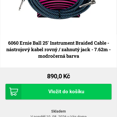
6060 Ernie Ball 25' Instrument Braided Cable -
nástrojový kabel rovný / zahnutý jack - 7.62m -
modročerná barva
890,0 Kč
Vložit do košíku
Skladem
V pondělí 10. 08. 2026 u Vás doma