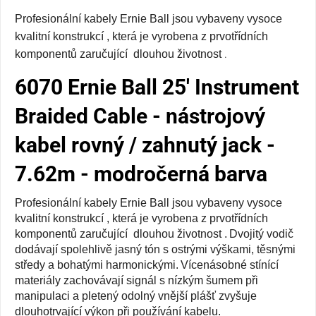
Profesionální kabely Ernie Ball jsou vybaveny vysoce
kvalitní konstrukcí , která je vyrobena z prvotřídních
komponentů zaručující dlouhou životnost
.
6070 Ernie Ball 25' Instrument
Braided Cable - nástrojový
kabel rovný / zahnutý jack -
7.62m - modročerná barva
Profesionální kabely Ernie Ball jsou vybaveny vysoce
kvalitní konstrukcí , která je vyrobena z prvotřídních
komponentů zaručující dlouhou životnost .
Dvojitý vodič
dodávají spolehlivě jasný tón s ostrými výškami, těsnými
středy a bohatými harmonickými.
Vícenásobné stínící
materiály zachovávají signál s nízkým šumem při
manipulaci a pletený odolný vnější plášť zvyšuje
dlouhotrvající výkon při používání kabelu.