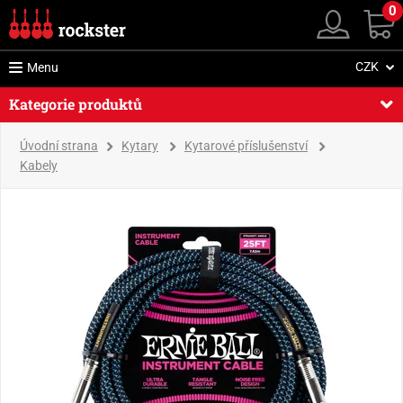
0
CZK
Menu
Kategorie produktů
Úvodní strana
Kytary
Kytarové příslušenství
Kabely