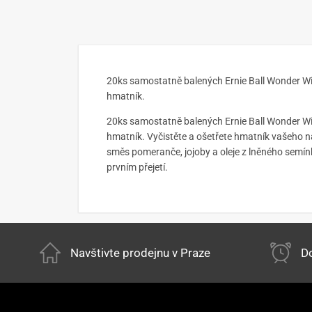
20ks samostatně balených Ernie Ball Wonder Wi
hmatník.
20ks samostatně balených Ernie Ball Wonder Wi
hmatník. Vyčistěte a ošetřete hmatník vašeho n
směs pomeranče, jojoby a oleje z lněného semínk
prvním přejetí.
Navštivte prodejnu v Praze
Do