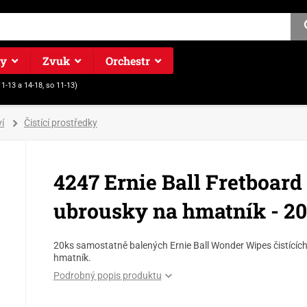
ry
Zvuk
Orchestr
11-13 a 14-18, so 11-13)
í
Čistící prostředky
4247 Ernie Ball Fretboard 
ubrousky na hmatník - 2
20ks samostatně balených Ernie Ball Wonder Wipes čistícíc
hmatník.
Podrobný popis produktu