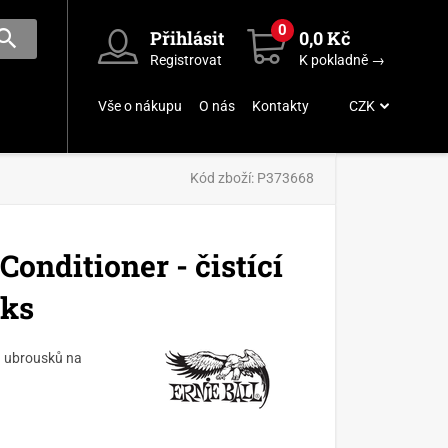
0
Přihlásit
0,0 Kč
Registrovat
K pokladně →
Vše o nákupu
O nás
Kontakty
CZK
Kód zboží:
P373668
Conditioner - čistící
0ks
h ubrousků na