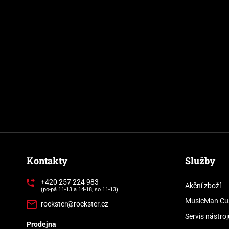
Kontakty
Služby
+420 257 224 983
Akční zboží
(po-pá 11-13 a 14-18, so 11-13)
MusicMan Cu
rockster@rockster.cz
Servis nástroj
Prodejna