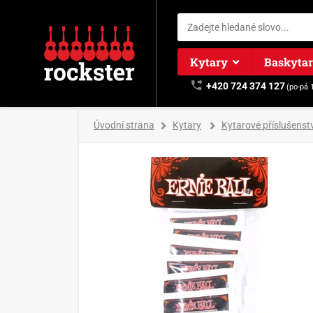
Kytary
Baskyta
+420 724 374 127
(po-pá 
Úvodní strana
Kytary
Kytarové příslušenstv