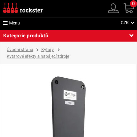
0
CZK
Menu
Kategorie produktů
Úvodní strana
Kytary
Kytarové efekty a napájecí zdroje