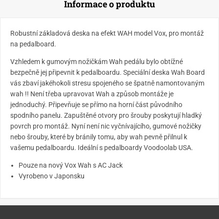
Informace o produktu
Robustní základová deska na efekt WAH model Vox, pro montáž
na pedalboard.
Vzhledem k gumovým nožičkám Wah pedálu bylo obtížné
bezpečně jej připevnit k pedalboardu. Speciální deska Wah Board
vás zbaví jakéhokoli stresu spojeného se špatně namontovaným
wah !!
Není třeba upravovat Wah a způsob montáže je
jednoduchý.
Připevňuje se přímo na horní část původního
spodního panelu. Zapuštěné otvory pro šrouby poskytují hladký
povrch pro montáž.
Nyní není nic vyčnívajícího, gumové nožičky
nebo šrouby, které by bránily tomu, aby wah pevně přilnul k
vašemu pedalboardu. Ideální s pedalboardy Voodoolab USA.
Pouze na nový Vox Wah s AC Jack
Vyrobeno v Japonsku