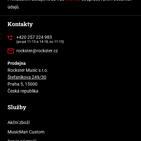
údajů.
Kontakty
+420 257 224 983
(po-pá 11-13 a 14-18, so 11-13)
rockster@rockster.cz
Prodejna
Rockster Music s.r.o.
Štefanikova 249/30
Praha 5, 15000
Česká republika
Služby
Akční zboží
MusicMan Custom