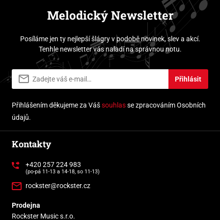
Melodický Newsletter
Posíláme jen ty nejlepší šlágry v podobě novinek, slev a akcí.
Tenhle newsletter vás naladí na správnou notu.
Přihlásit
Přihlášením děkujeme za Váš
souhlas
se zpracováním Osobních
údajů.
Kontakty
+420 257 224 983
(po-pá 11-13 a 14-18, so 11-13)
rockster@rockster.cz
Prodejna
Rockster Music s.r.o.