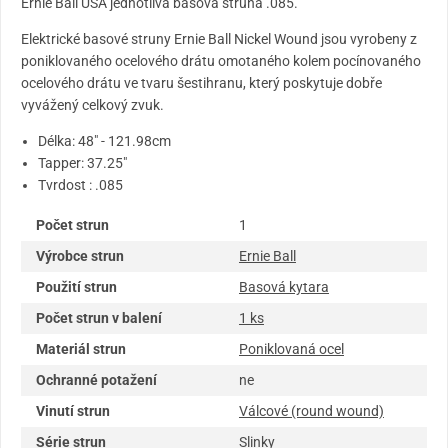
Ernie Ball USA jednotlivá basová struna .085.
Elektrické basové struny Ernie Ball Nickel Wound jsou vyrobeny z
poniklovaného ocelového drátu omotaného kolem pocínovaného
ocelového drátu ve tvaru šestihranu, který poskytuje dobře
vyvážený celkový zvuk.
Délka: 48" - 121.98cm
Tapper: 37.25"
Tvrdost : .085
Počet strun
1
Výrobce strun
Ernie Ball
Použití strun
Basová kytara
Počet strun v balení
1 ks
Materiál strun
Poniklovaná ocel
Ochranné potažení
ne
Vinutí strun
Válcové (round wound)
Série strun
Slinky