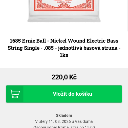
1685 Ernie Ball - Nickel Wound Electric Bass
String Single - .085 - jednotlivá basová struna -
1ks
220,0 Kč
Vložit do košíku
Skladem
V úterý 11. 08. 2026 u Vás doma
Osobní odběr
Praha
, zítra po 15:00