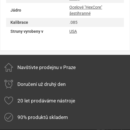
Ocelové "HexCore"
Jádro
šestihranné
Kalibrace
.085
Struny vyrobeny v
USA
Navštivte prodejnu v Praze
Doručení už druhý den
20 let prodáváme nástroje
90% produktů skladem