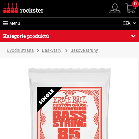
0
CZK
Menu
Kategorie produktů
Úvodní strana
Baskytary
Basové struny