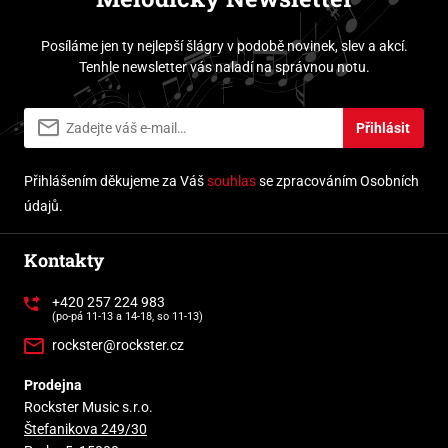
Posíláme jen ty nejlepší šlágry v podobě novinek, slev a akcí.
Tenhle newsletter vás naladí na správnou notu.
Přihlásit
Přihlášením děkujeme za Váš
souhlas
se zpracováním Osobních
údajů.
Kontakty
+420 257 224 983
(po-pá 11-13 a 14-18, so 11-13)
rockster@rockster.cz
Prodejna
Rockster Music s.r.o.
Štefanikova 249/30