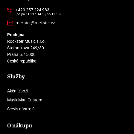
+420 257 224 983
(po-pá 11-13 a 14-18, so 11-13)
rockster@rockster.cz
Prodejna
Rockster Music s.r.o.
Štefanikova 249/30
Praha 5, 15000
Česká republika
Služby
Akční zboží
MusicMan Custom
Servis nástrojů
O nákupu