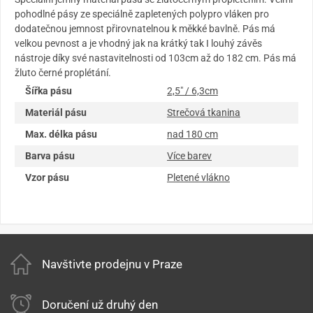
pohodlné pásy ze speciálně zapletených polypro vláken pro
dodatečnou jemnost přirovnatelnou k měkké bavlně. Pás má
velkou pevnost a je vhodný jak na krátký tak I louhý závěs
nástroje díky své nastavitelnosti od 103cm až do 182 cm. Pás má
žluto černé proplétání.
Šířka pásu
2,5" / 6,3cm
Materiál pásu
Strečová tkanina
Max. délka pásu
nad 180 cm
Barva pásu
Více barev
Vzor pásu
Pletené vlákno
Navštivte prodejnu v Praze
Doručení už druhý den