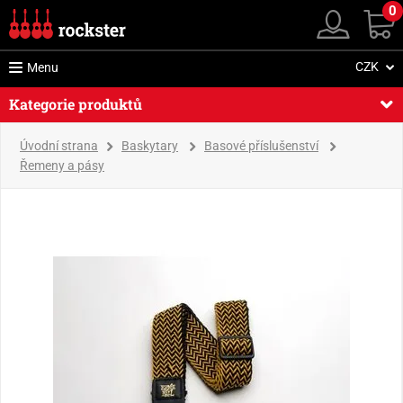
0
CZK
Menu
Kategorie produktů
Úvodní strana
Baskytary
Basové příslušenství
Řemeny a pásy