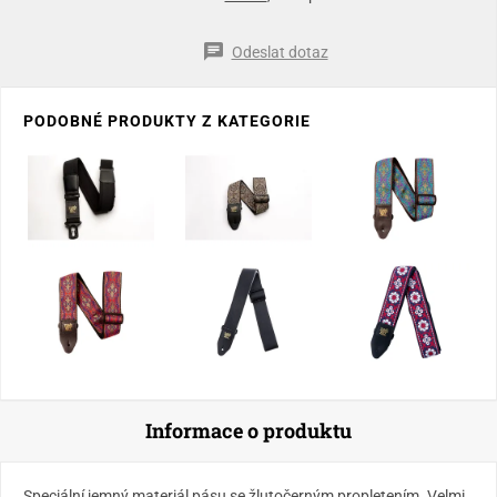
Odeslat dotaz
PODOBNÉ PRODUKTY Z KATEGORIE
Informace o produktu
Speciální jemný materiál pásu se žlutočerným propletením. Velmi