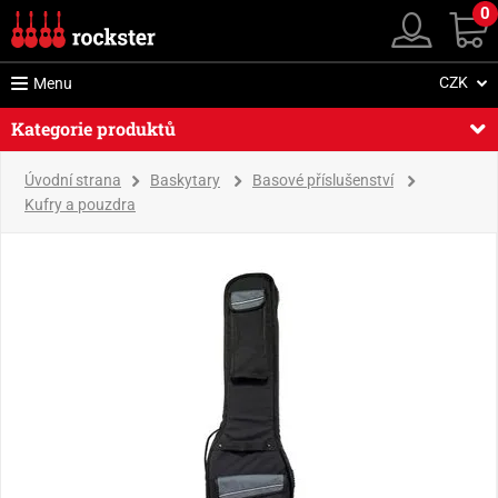
0
CZK
Menu
Kategorie produktů
Úvodní strana
Baskytary
Basové příslušenství
Kufry a pouzdra