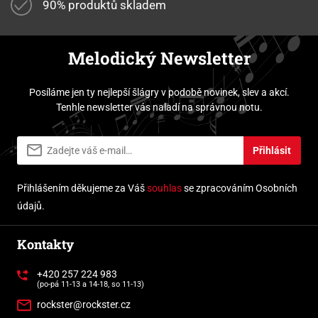
90% produktů skladem
Melodický Newsletter
Posíláme jen ty nejlepší šlágry v podobě novinek, slev a akcí.
Tenhle newsletter vás naladí na správnou notu.
Přihlásit
Přihlášením děkujeme za Váš
souhlas
se zpracováním Osobních
údajů.
Kontakty
+420 257 224 983
(po-pá 11-13 a 14-18, so 11-13)
rockster@rockster.cz