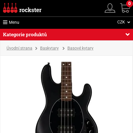
0
CZK
Menu
Kategorie produktů
Úvodní strana
Baskytary
Basové kytary