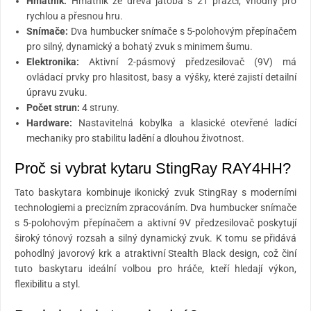
Hmatník:
Hmatník ze dřeva jatoba s 21 pražci, vhodný pro
rychlou a přesnou hru.
Snímače:
Dva humbucker snímače s 5-polohovým přepínačem
pro silný, dynamický a bohatý zvuk s minimem šumu.
Elektronika:
Aktivní 2-pásmový předzesilovač (9V) má
ovládací prvky pro hlasitost, basy a výšky, které zajistí detailní
úpravu zvuku.
Počet strun:
4 struny.
Hardware:
Nastavitelná kobylka a klasické otevřené ladící
mechaniky pro stabilitu ladění a dlouhou životnost.
Proč si vybrat kytaru StingRay RAY4HH?
Tato baskytara kombinuje ikonický zvuk StingRay s moderními
technologiemi a precizním zpracováním. Dva humbucker snímače
s 5-polohovým přepínačem a aktivní 9V předzesilovač poskytují
široký
tónový rozsah
a silný dynamický zvuk. K tomu se přidává
pohodlný javorový krk a atraktivní Stealth Black design, což činí
tuto baskytaru ideální volbou pro hráče, kteří hledají výkon,
flexibilitu a styl.