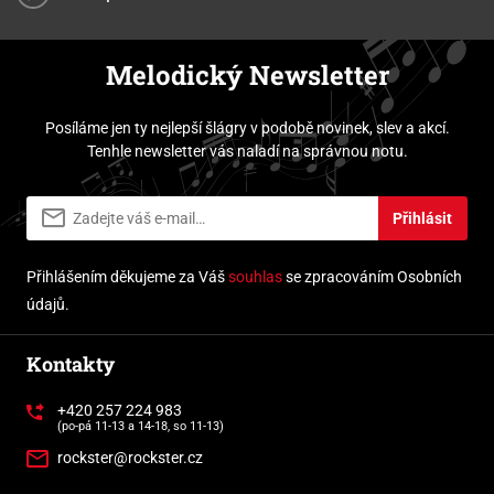
Melodický Newsletter
Posíláme jen ty nejlepší šlágry v podobě novinek, slev a akcí.
Tenhle newsletter vás naladí na správnou notu.
Přihlásit
Přihlášením děkujeme za Váš
souhlas
se zpracováním Osobních
údajů.
Kontakty
+420 257 224 983
(po-pá 11-13 a 14-18, so 11-13)
rockster@rockster.cz