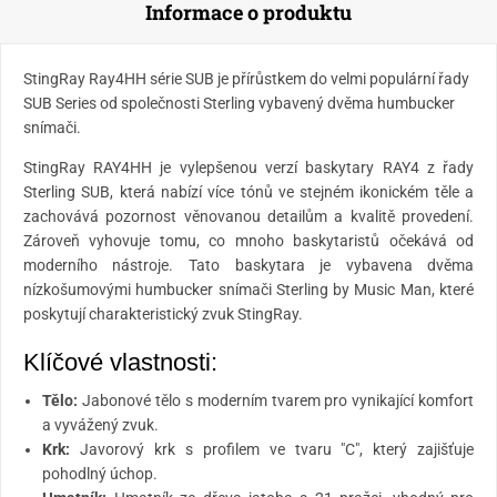
Informace o produktu
StingRay Ray4HH série SUB je přírůstkem do velmi populární řady
SUB Series od společnosti Sterling vybavený dvěma humbucker
snímači.
StingRay RAY4HH je vylepšenou verzí baskytary RAY4 z řady
Sterling SUB, která nabízí více tónů ve stejném ikonickém těle a
zachovává pozornost věnovanou detailům a kvalitě provedení.
Zároveň vyhovuje tomu, co mnoho baskytaristů očekává od
moderního nástroje. Tato baskytara je vybavena dvěma
nízkošumovými humbucker snímači Sterling by Music Man, které
poskytují charakteristický zvuk StingRay.
Klíčové vlastnosti:
Tělo:
Jabonové tělo s moderním tvarem pro vynikající komfort
a vyvážený zvuk.
Krk:
Javorový krk s profilem ve tvaru "C", který zajišťuje
pohodlný úchop.