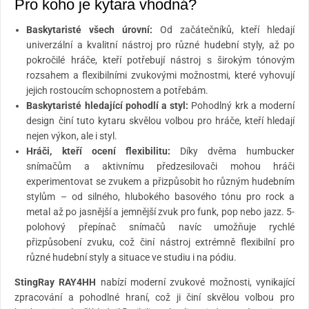
Pro koho je kytara vhodná?
Baskytaristé všech úrovní:
Od začátečníků, kteří hledají
univerzální a kvalitní nástroj pro různé hudební styly, až po
pokročilé hráče, kteří potřebují nástroj s širokým tónovým
rozsahem a flexibilními zvukovými možnostmi, které vyhovují
jejich rostoucím schopnostem a potřebám.
Baskytaristé hledající pohodlí a styl:
Pohodlný krk a moderní
design činí tuto kytaru skvělou volbou pro hráče, kteří hledají
nejen výkon, ale i styl.
Hráči, kteří ocení flexibilitu:
Díky dvěma humbucker
snímačům a aktivnímu předzesilovači mohou hráči
experimentovat se zvukem a přizpůsobit ho různým hudebním
stylům – od silného, hlubokého basového tónu pro rock a
metal až po jasnější a jemnější zvuk pro funk, pop nebo jazz. 5-
polohový přepínač snímačů navíc umožňuje rychlé
přizpůsobení zvuku, což činí nástroj extrémně flexibilní pro
různé hudební styly a situace ve studiu i na pódiu.
StingRay RAY4HH
nabízí moderní zvukové možnosti, vynikající
zpracování a pohodlné hraní, což ji činí skvělou volbou pro