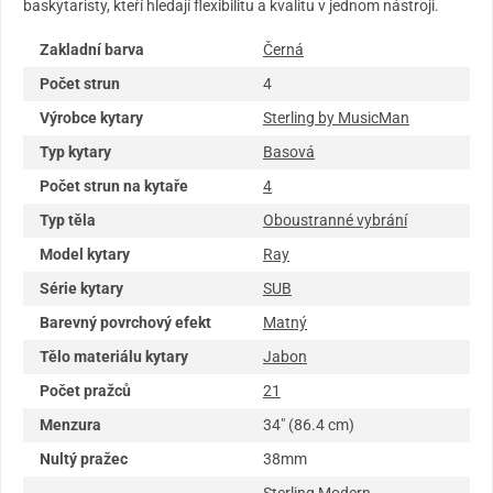
baskytaristy, kteří hledají flexibilitu a kvalitu v jednom nástroji.
Zakladní barva
Černá
Počet strun
4
Výrobce kytary
Sterling by MusicMan
Typ kytary
Basová
Počet strun na kytaře
4
Typ těla
Oboustranné vybrání
Model kytary
Ray
Série kytary
SUB
Barevný povrchový efekt
Matný
Tělo materiálu kytary
Jabon
Počet pražců
21
Menzura
34" (86.4 cm)
Nultý pražec
38mm
Sterling Modern